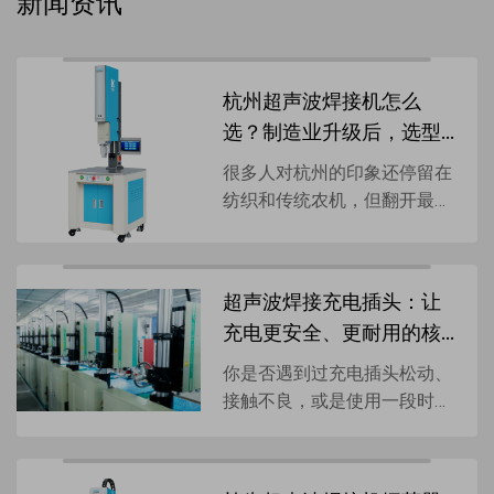
新闻资讯
杭州超声波焊接机怎么
选？制造业升级后，选型
逻辑已经变了
很多人对杭州的印象还停留在
纺织和传统农机，但翻开最新
的产业账本，"汽车+新能
源"双轮驱动已经把这座城市
的制造能级拉到了另一个量级
超声波焊接充电插头：让
——整车...
充电更安全、更耐用的核
心技术
你是否遇到过充电插头松动、
接触不良，或是使用一段时间
后外壳开裂的情况？这些问
题，很大程度上与传统焊接工
艺的局限性有关。而灵科超声