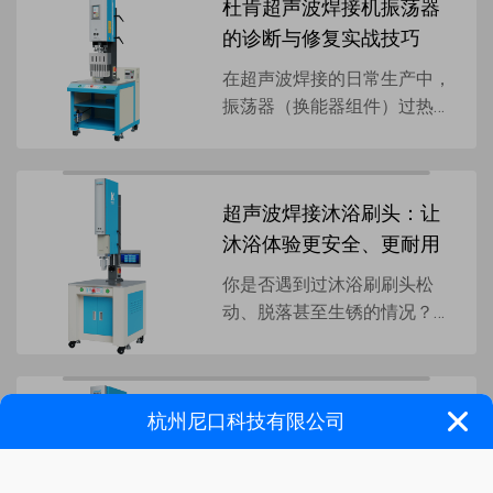
杜肯超声波焊接机振荡器
波杭州服务中心焊接技术 的
的诊断与修复实战技巧
应...
在超声波焊接的日常生产中，
振荡器（换能器组件）过热是
不少操作员与技术维护人员会
遇到的典型故障。它不仅会导
致焊接质量不稳定、产品不良
超声波焊接沐浴刷头：让
率上升，更会加速核心部件
沐浴体验更安全、更耐用
老...
你是否遇到过沐浴刷刷头松
动、脱落甚至生锈的情况？这
些问题的根源，往往在于传统
胶粘或机械固定的工艺缺陷。
而灵科超声波杭州服务中心焊
杭州超声波焊接机：市场
接技术 ，正在彻底改变这一
需求升级下的优选之路
现...
杭州的制造业版图正在经历一