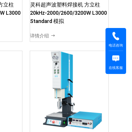
方立柱
灵科超声波塑料焊接机 方立柱
1. ·振幅可内置或外置，振幅可
2. ·
0W L3000
20kHz-2000/2600/3200W L3000
调10%-100%，可在不用更换
接设计
Standard 模拟
增幅器的情况下，可以焊接不
压回升高
同塑料2. ·数字化机型4种操作
·时间
详情介绍
模式：手动模式、时间模式、
能量模式...
电话咨询
在线客服