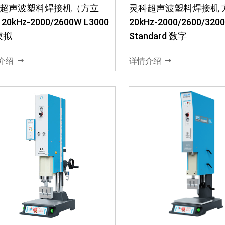
超声波塑料焊接机（方立
灵科超声波塑料焊接机 
01、配置3.5⼨全彩⾼清触摸
1. ·集成多种焊接控制技术 
20kHz-2000/2600W L3000
20kHz-2000/2600/320
屏，数字化参数设定02、实时
立柱采用高强度滑轨连
模拟
Standard 数字
自动追频锁频功能、电路恒压
3. 确保焊接强度，下
功能03、采用高强度滑轨连接
机械强度和高精密度 4. 
介绍
详情介绍
设计，确保焊接强度，下压回
精度0.01s 5....
升机械高强度和高精...
灵科超声波塑料焊接机
0kHz-2000W L3000 Hign
nd 数字