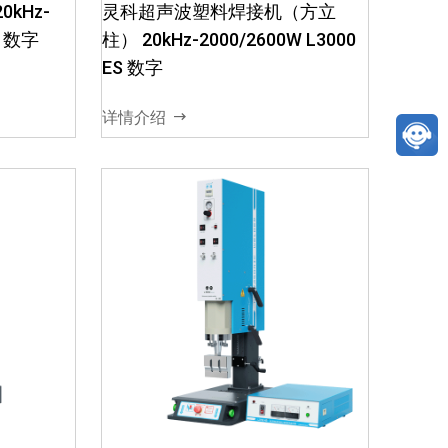
kHz-
灵科超声波塑料焊接机（方立
，振幅可
1. ·振幅可内置或外置，振幅可
o 数字
柱） 20kHz-2000/2600W L3000
不用更换
调10%-100%，可在不用更换
ES 数字
焊接不
增幅器的情况下，可以焊接不
5种操作
同塑料2. ·数字化机型5种操作
详情介绍
模式、
模式：手动模式、时间模式、
能量模式...
灵科超声波塑料焊接机
15kHz-2000W L3000 Hign
PW 数
End 模拟