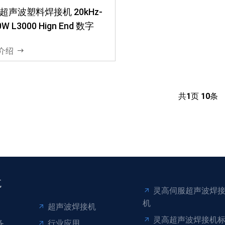
超声波塑料焊接机 20kHz-
0W L3000 Hign End 数字
介绍
共
1
页
10
条
航
灵高伺服超声波焊
机
超声波焊接机
灵高超声波焊接机
备
行业应用