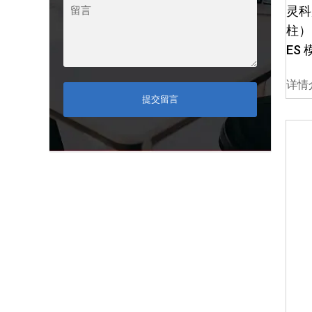
灵科
柱） 
ES 
详情
提交留言
2
E