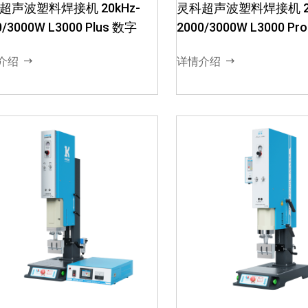
超声波塑料焊接机 20kHz-
灵科超声波塑料焊接机 20
1. ·振幅可内置或外置
1. ·集成多种焊接控制技术 2. ·
0/3000W L3000 Plus 数字
2000/3000W L3000 Pr
调10%-100%，可在
立柱、发振筒均采用高强度滑
增幅器的情况下，可以
轨连接设计 3. 确保焊接强度，
介绍
详情介绍
同塑料2. ·数字化机型
下压回升高机械强度和高精密
模式：手动模式、时间
 4. ·时间精度0.01...
能量模式...
灵科超声波塑料焊接机 圆立柱
灵科超声波塑料焊接机
0kHz-2000/2600/3200W
20kHz-3000W L3000 
O3000 Standard数字
字