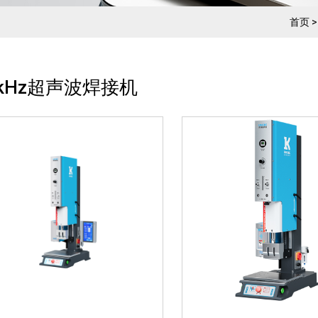
1. 集成多种焊接控制技术 2. 立
1. ·语言选单：中文/英文 
首页
柱、发振筒均采用高强度滑轨
幅可内置或外置，振幅
连接设计 3. 确保焊接强度，下
10%-100% 3. ·5种操
压回升高机械强度和高精密度
手动模式、时间模式、
0kHz超声波焊接机
4. 数位化控制压力触感检测...
式、连振模式、功率模
灵科超声波塑料焊接机
灵科超声波塑料焊接机（方立
20kHz-2000/2600/32
） 20kHz-2000/2600W
L3000 Standard 数字
3000 ES 模拟