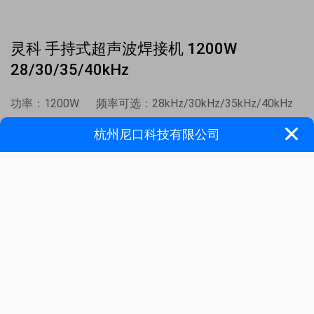
灵科 手持式超声波焊接机 1200W
28/30/35/40kHz
功率：1200W 频率可选：28kHz/30kHz/35kHz/40kHz
焊枪可选：枪式/直柄式
应用领域：适用于单点熔接、螺丝埋植、铆接、点焊、压
花、切割布料等的加工
特点：智能操作运行、适用机型更广、多种材质焊接、人性
便捷操作、自我保护功能